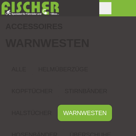
ACCESSOIRES
WARNWESTEN
ALLE
HELMÜBERZÜGE
KOPFTÜCHER
STIRNBÄNDER
HALSTÜCHER
WARNWESTEN
HOSENBÄNDER
ÜBERSCHUHE