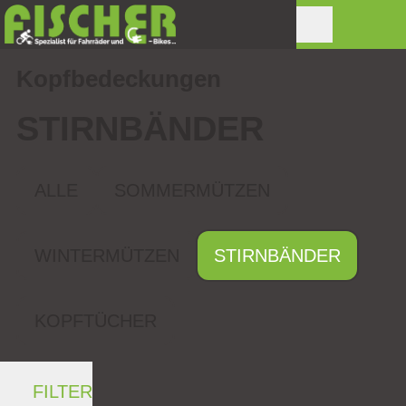
Kopfbedeckungen
STIRNBÄNDER
ALLE
SOMMERMÜTZEN
WINTERMÜTZEN
STIRNBÄNDER
KOPFTÜCHER
FILTER