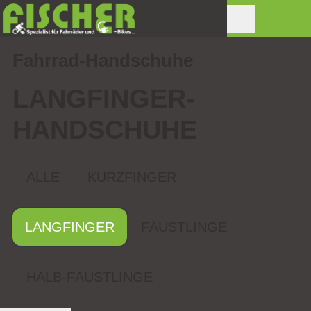
Fahrrad-Handschuhe
LANGFINGER­
HANDSCHUHE
ALLE
KURZFINGER
LANGFINGER
FÄUSTLINGE
HALB-FÄUSTLINGE