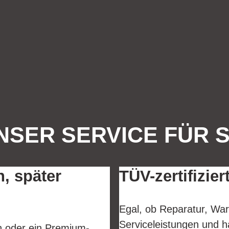
NSER SERVICE FÜR S
n, später
TÜV-zertifizier
Egal, ob Reparatur, War
Serviceleistungen und h
en oder ein Premium-