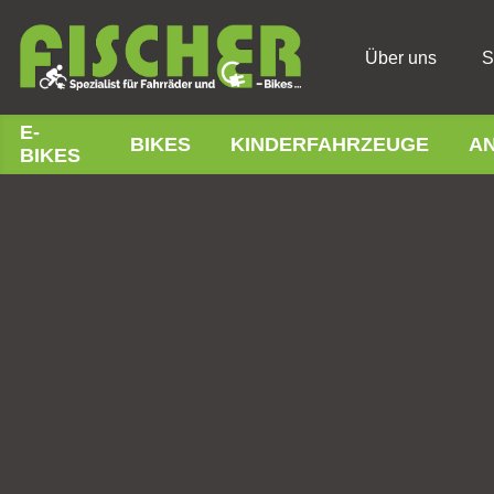
Über uns
S
E-
BIKES
KINDERFAHRZEUGE
A
BIKES