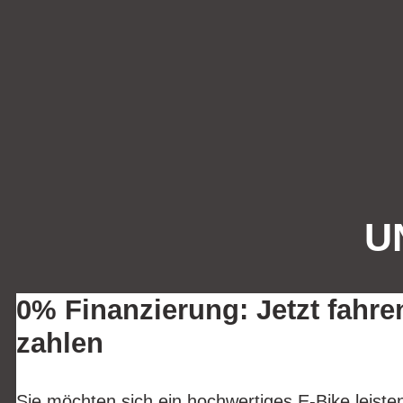
U
0% Finanzierung: Jetzt fahre
zahlen
Sie möchten sich ein hochwertiges E-Bike leist