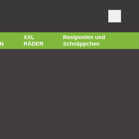
XXL
Restposten und
N
RÄDER
Schnäppchen