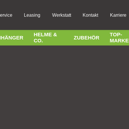
ervice
Leasing
Werkstatt
Kontakt
Karriere
HELME &
TOP-
NHÄNGER
ZUBEHÖR
CO.
MARKE