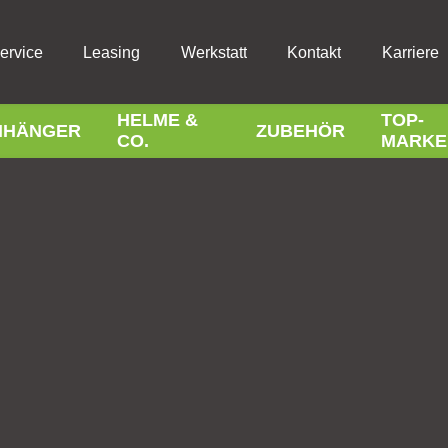
ervice
Leasing
Werkstatt
Kontakt
Karriere
HELME &
TOP-
NHÄNGER
ZUBEHÖR
CO.
MARKE