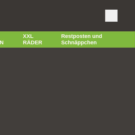
XXL
Restposten und
N
RÄDER
Schnäppchen