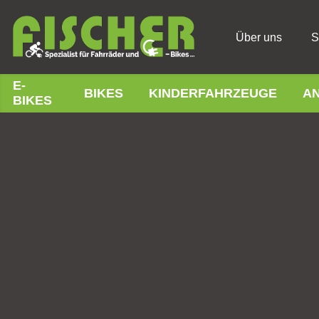
Über uns
S
E-
BIKES
KINDERFAHRZEUGE
A
BIKES