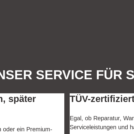
NSER SERVICE FÜR S
n, später
TÜV-zertifizier
Egal, ob Reparatur, War
Serviceleistungen und h
en oder ein Premium-