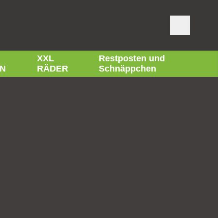
XXL
Restposten und
N
RÄDER
Schnäppchen