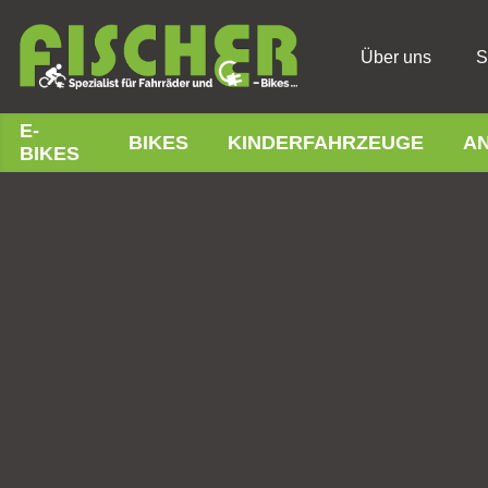
Über uns
S
E-
BIKES
KINDERFAHRZEUGE
A
BIKES