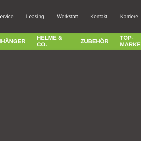
ervice
Leasing
Werkstatt
Kontakt
Karriere
HELME &
TOP-
NHÄNGER
ZUBEHÖR
CO.
MARKE