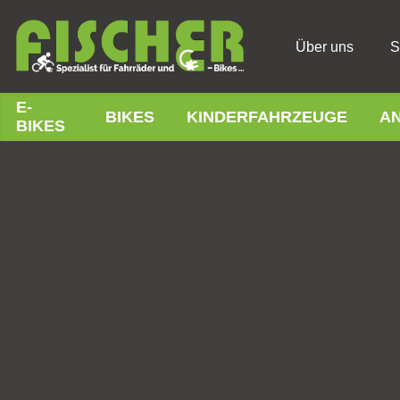
Über uns
S
E-
BIKES
KINDERFAHRZEUGE
A
BIKES