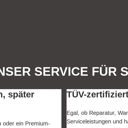
NSER SERVICE FÜR S
n, später
TÜV-zertifizier
Egal, ob Reparatur, War
Serviceleistungen und h
en oder ein Premium-