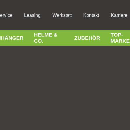
ervice
Leasing
Werkstatt
Kontakt
Karriere
HELME &
TOP-
NHÄNGER
ZUBEHÖR
CO.
MARKE