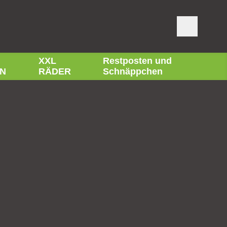
XXL
Restposten und
N
RÄDER
Schnäppchen