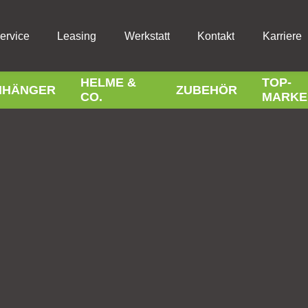
ervice
Leasing
Werkstatt
Kontakt
Karriere
HELME &
TOP-
NHÄNGER
ZUBEHÖR
CO.
MARKE