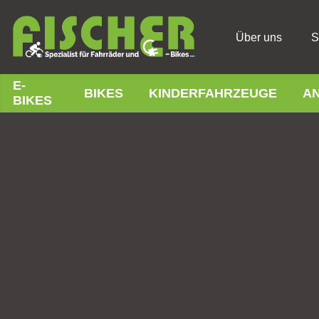
Über uns
S
E-
BIKES
KINDERFAHRZEUGE
A
BIKES