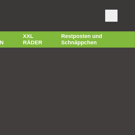
XXL
Restposten und
N
RÄDER
Schnäppchen