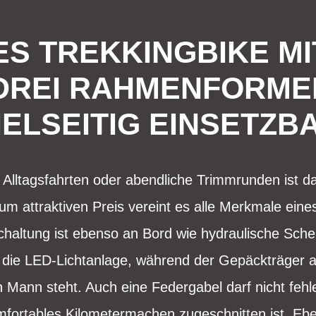
ES TREKKINGBIKE MI
 DREI RAHMENFORM
IELSEITIG EINSETZB
 Alltagsfahrten oder abendliche Trimmrunden ist
um attraktiven Preis vereint es alle Merkmale eines
haltung ist ebenso an Bord wie hydraulische Sch
gt die LED-Lichtanlage, während der Gepäckträger 
 Mann steht. Auch eine Federgabel darf nicht fehl
mfortables Kilometermachen zugeschnitten ist. Eben