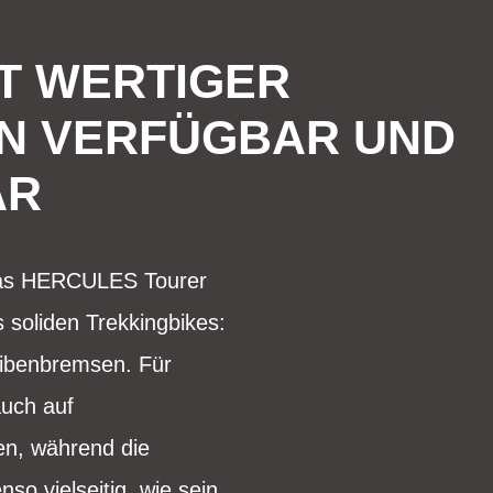
T WERTIGER
EN VERFÜGBAR UND
AR
 das HERCULES Tourer
 soliden Trekkingbikes:
eibenbremsen. Für
auch auf
en, während die
so vielseitig, wie sein