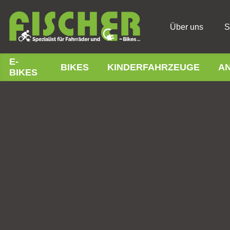
Über uns
S
E-
BIKES
KINDERFAHRZEUGE
A
BIKES