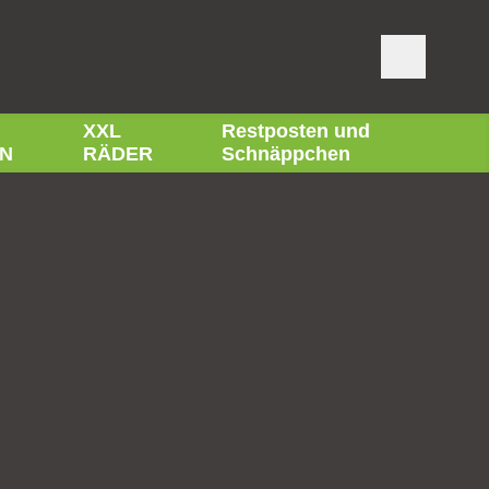
XXL
Restposten und
N
RÄDER
Schnäppchen