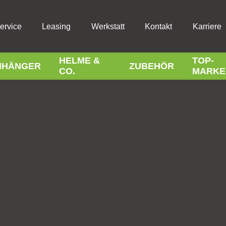
ervice
Leasing
Werkstatt
Kontakt
Karriere
HELME &
TOP-
NHÄNGER
ZUBEHÖR
CO.
MARKE