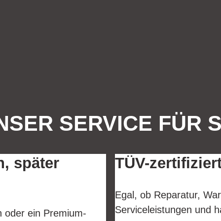
NSER SERVICE FÜR S
n, später
TÜV-zertifizier
Egal, ob Reparatur, War
Serviceleistungen und h
en oder ein Premium-