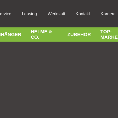
ervice
Leasing
Werkstatt
Kontakt
Karriere
HELME &
TOP-
NHÄNGER
ZUBEHÖR
CO.
MARKE