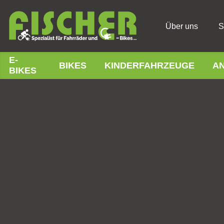
Über uns
S
E-
BIKES
KINDERFAHRZEUGE
A
BIKES