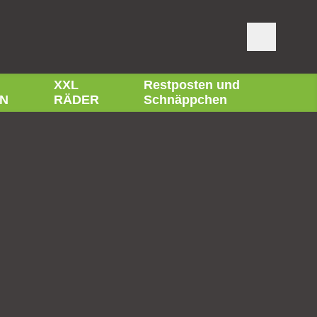
XXL
Restposten und
N
RÄDER
Schnäppchen