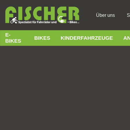
Über uns
S
E-
BIKES
KINDERFAHRZEUGE
A
BIKES