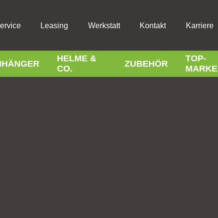
ervice
Leasing
Werkstatt
Kontakt
Karriere
HELME &
TOP-
NHÄNGER
ZUBEHÖR
CO.
MARKE