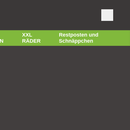
XXL
Restposten und
N
RÄDER
Schnäppchen